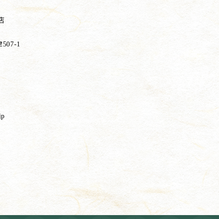
店
07-1
jp