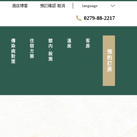
酒店博客
預訂確認·取消
language
0279-88-2217
傳染病對策
住宿方案
館内·設施
溫泉
客房
預約訂房