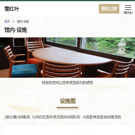
雪红叶
预约订房
MENU
首页
馆内·设施
馆内·设施
轻松的空间让您有宾至如归的感觉
设施图
1层公寓/ 5间客房（1间日式房间·西式房间4间房间） /4浴室/休息室/自动售货机