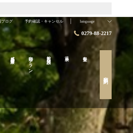
宿ブログ
予約確認・キャンセル
language
0279-88-2217
感染症対策
宿泊プラン
館内・施設
温泉
客室
宿泊予約